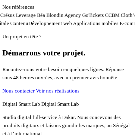
Nos références
us
Leverage
Béa Blondin Agency
GoTickets
CCBM
Cloth’d
ASS
digitale
Contenu
Développement web
Applications mobiles
E-c
Un projet en tête ?
Démarrons
votre projet.
Racontez-nous votre besoin en quelques lignes. Réponse
sous 48 heures ouvrées, avec un premier avis honnête.
Nous contacter
Voir nos réalisations
Digital Smart Lab
Digital Smart
Lab
Studio digital full-service à Dakar. Nous concevons des
produits digitaux et faisons grandir les marques, au Sénégal
et à l’international.