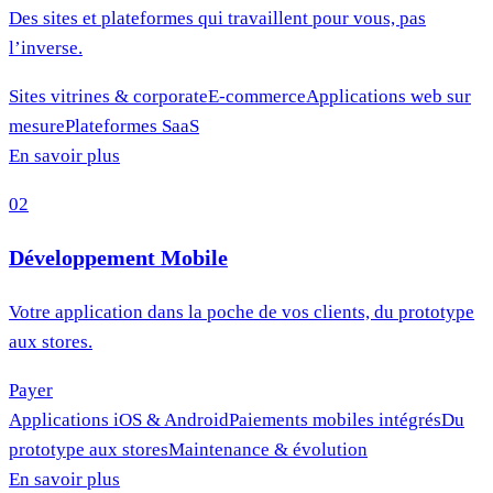
Des sites et plateformes qui travaillent pour vous, pas
l’inverse.
Sites vitrines & corporate
E-commerce
Applications web sur
mesure
Plateformes SaaS
En savoir plus
02
Développement Mobile
Votre application dans la poche de vos clients, du prototype
aux stores.
Payer
Applications iOS & Android
Paiements mobiles intégrés
Du
prototype aux stores
Maintenance & évolution
En savoir plus