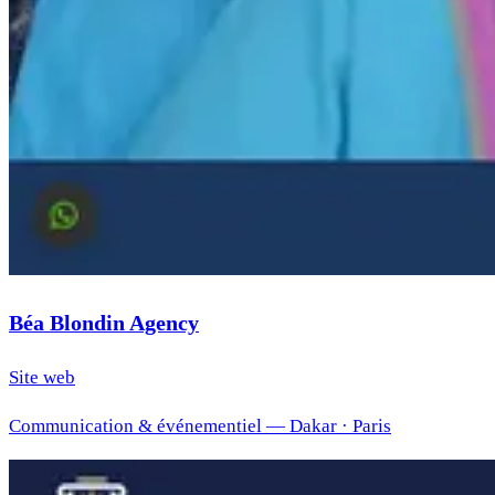
Béa Blondin Agency
Site web
Communication & événementiel — Dakar · Paris